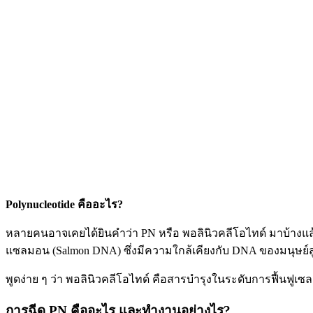
Polynucleotide คือ
อะไร?
หลายคนอาจเคยได้ยินคำว่า PN หรือ พอลินิวคลีโอไทด์ มาบ้างแล้ว 
แซลมอน (Salmon DNA) ซึ่งมีความใกล้เคียงกับ DNA ของมนุษย์สูง
พูดง่าย ๆ ว่า พอลินิวคลีโอไทด์ คือสารบำรุงในระดับการฟื้นฟูเซ
การ
ฉีด PN คือ
อะไร และทำงานอย่างไร?