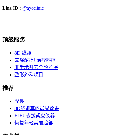
Line ID :
@ayaclinic
Facebook
Instagram
YouTube
TikTok
顶级服务
8D 线雕
去除f痘印 治疗痤疮
非手术开刀全脸拉提
整形外科项目
推荐
隆鼻
8D线雕真的彰显效果
HIFU去皱紧皮仪器
恢复年轻美丽脸部