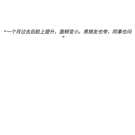
*
一个月过去后脸上提升，面颊变小。男朋友也夸，同事也问
*