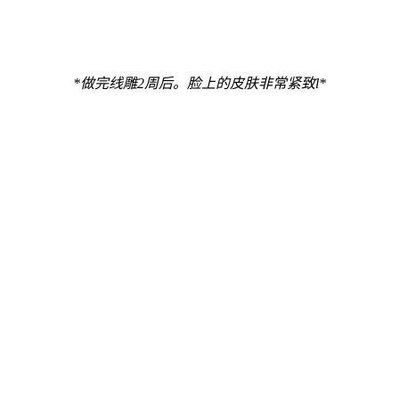
*
做完线雕2周后。脸上的皮肤非常紧致l*