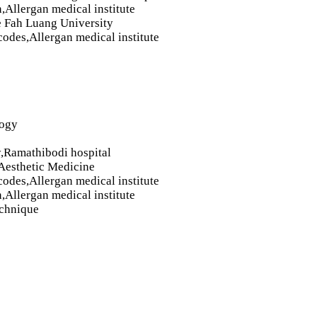
n,Allergan medical institute
ae Fah Luang University
odes,Allergan medical institute
logy
y,Ramathibodi hospital
 Aesthetic Medicine
odes,Allergan medical institute
n,Allergan medical institute
echnique