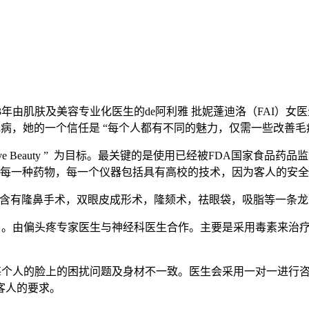
3年由肌肤及美容专业化医生的de阿利雅 批妮蓬迪洛（FAI）女医生)
毛病，她的一个信任是 “每个人都有不同的魅力，仅需一些改善
ative Beauty ” 为目标。最关键的是使用已经被FDA国家食品
选每一种药物，每一个仪器包括具有高校的技术，因为客人的安
N支派建立，含有隆鼻手术，双眼皮成形术，隆颏术，祛眼袋，吸脂等
 center 。由偏头疼专家医生与神经科医生合作。主要是采用毒素来
由于每个人的脸上的困扰问题及身材不一致。医生会采用一对一进
客人的要求。