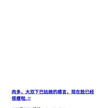
肉多，大双下巴姑娘的感言，现在脸已经
很瘦啦..!!