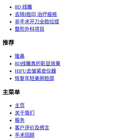
8D 线雕
去除f痘印 治疗痤疮
非手术开刀全脸拉提
整形外科项目
推荐
隆鼻
8D线雕真的彰显效果
HIFU去皱紧皮仪器
恢复年轻美丽脸部
主菜单
主页
关于我们
服务
客户评价及感言
手术回顾