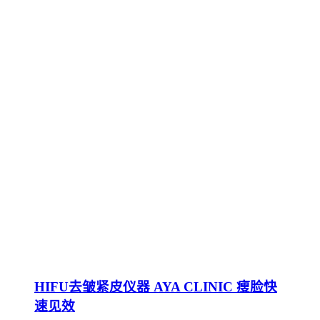
HIFU去皱紧皮仪器 AYA CLINIC 瘦脸快
速见效