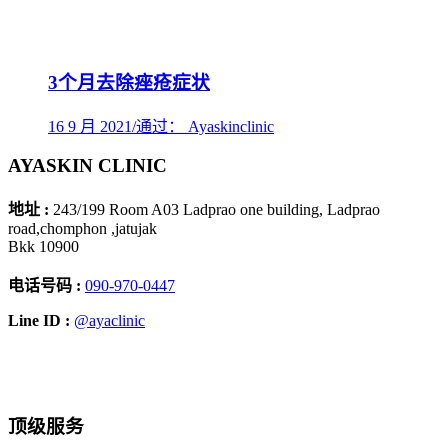
3个月去除痤疮症状
16 9 月 2021
/
通过： Ayaskinclinic
AYASKIN CLINIC
地址 :
243/199 Room A03 Ladprao one building, Ladprao
road,chomphon ,jatujak
Bkk 10900
电话号码 :
090-970-0447
Line ID :
@ayaclinic
Facebook
Instagram
YouTube
TikTok
顶级服务