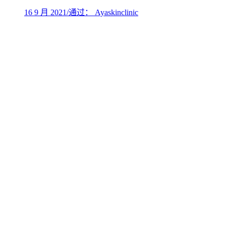
16 9 月 2021
/
通过： Ayaskinclinic