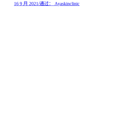
16 9 月 2021
/
通过： Ayaskinclinic