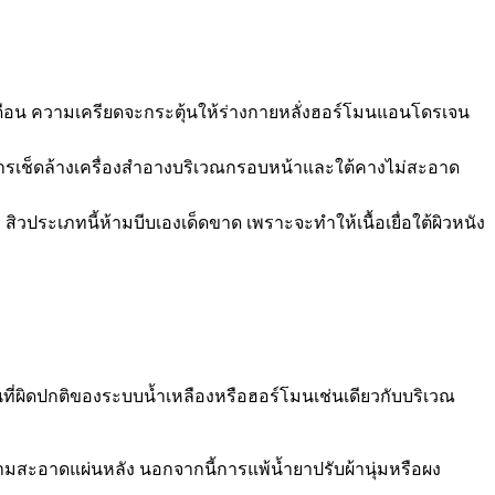
เดือน ความเครียดจะกระตุ้นให้ร่างกายหลั่งฮอร์โมนแอนโดรเจน
ารเช็ดล้างเครื่องสำอางบริเวณกรอบหน้าและใต้คางไม่สะอาด
บ ๆ สิวประเภทนี้ห้ามบีบเองเด็ดขาด เพราะจะทำให้เนื้อเยื่อใต้ผิวหนัง
่ผิดปกติของระบบน้ำเหลืองหรือฮอร์โมนเช่นเดียวกับบริเวณ
ามสะอาดแผ่นหลัง นอกจากนี้การแพ้น้ำยาปรับผ้านุ่มหรือผง