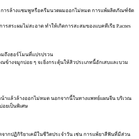
 การล้างแชมพูหรือครีมนวดผมออกไม่หมด การแพ้ผลิตภัณฑ์จัด
อการสระผมไม่สะอาด ทำให้เกิดการสะสมของแบคทีเรีย P.acnes
 รวมถึงฮอร์โมนที่แปรปรวน
ิเวณข้างจมูกบ่อย ๆ จะยิ่งกระตุ้นให้สิวประเภทนี้อักเสบและบวม
ต่งหน้าแล้วล้างออกไม่หมด นอกจากนี้ในทางแพทย์แผนจีน บริเวณ
มบ่อยเป็นพิเศษ
ากปฏิกิริยาเคมีในชีวิตประจำวัน เช่น การแพ้ยาสีฟันที่มีส่วน