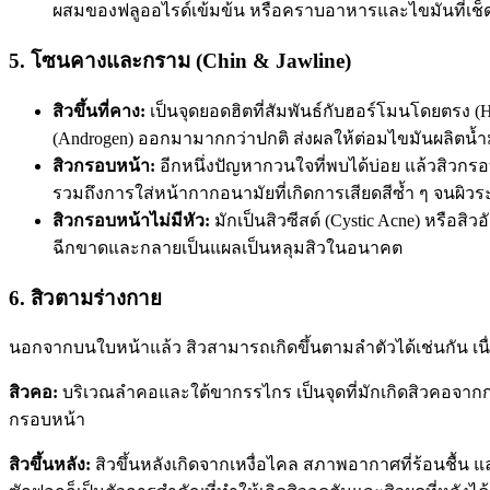
ผสมของฟลูออไรด์เข้มข้น หรือคราบอาหารและไขมันที่
5. โซนคางและกราม (Chin & Jawline)
สิวขึ้นที่คาง
:
เป็นจุดยอดฮิตที่สัมพันธ์กับฮอร์โมนโดยตรง 
(Androgen) ออกมามากกว่าปกติ ส่งผลให้ต่อมไขมันผลิตน
สิวกรอบหน้า
:
อีกหนึ่งปัญหากวนใจที่พบได้บ่อย แล้วสิว
รวมถึงการใส่หน้ากากอนามัยที่เกิดการเสียดสีซ้ำ ๆ จนผิว
สิวกรอบหน้าไม่มีหัว
:
มักเป็นสิวซีสต์ (Cystic Acne) หรือสิวอ
ฉีกขาดและกลายเป็นแผลเป็นหลุมสิวในอนาคต
6.
สิว
ตามร่างกาย
นอกจากบนใบหน้าแล้ว สิวสามารถเกิดขึ้นตามลำตัวได้เช่นกัน เนื
สิวคอ
:
บริเวณลำคอและใต้ขากรรไกร เป็นจุดที่มักเกิดสิวคอจาก
กรอบหน้า
สิวขึ้นหลัง
:
สิวขึ้นหลังเกิดจากเหงื่อไคล สภาพอากาศที่ร้อนชื้