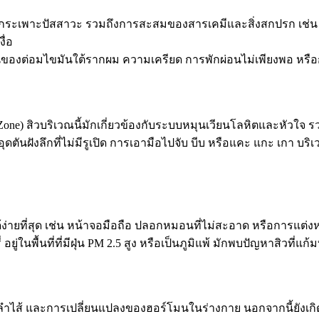
กระเพาะปัสสาวะ รวมถึงการสะสมของสารเคมีและสิ่งสกปรก เช่น
ื่อ
นของต่อมไขมันใต้รากผม ความเครียด การพักผ่อนไม่เพียงพอ หรื
-Zone) สิวบริเวณนี้มักเกี่ยวข้องกับระบบหมุนเวียนโลหิตและหัวใจ
อุดตันฝังลึกที่ไม่มีรูเปิด การเอามือไปจับ บีบ หรือแคะ แกะ เกา บร
ด้ง่ายที่สุด เช่น หน้าจอมือถือ ปลอกหมอนที่ไม่สะอาด หรือการแ
ู่ในพื้นที่ที่มีฝุ่น PM 2.5 สูง หรือเป็นภูมิแพ้ มักพบปัญหาสิวที่แก้
 ลำไส้ และการเปลี่ยนแปลงของฮอร์โมนในร่างกาย นอกจากนี้ยังเกิดจ