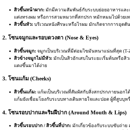
สิวขึ้นหน้าผาก
:
มักมีความสัมพันธ์กับระบบย่อยอาหารและ
แต่งทรงผม หรือการสวมหมวกที่สกปรก หมักหมมไปด้วยเหง
สิวขึ้นหัว
:
บริเวณหนังศีรษะหรือไรผม มักเกิดจากการอุดตั
2. โซนจมูกและรอบดวงตา (Nose & Eyes)
สิวขึ้นจมูก
:
จมูกเป็นบริเวณที่มีต่อมไขมันหนาแน่นที่สุด (T
สิวข้างจมูกไม่มีหัว
:
มักเป็นสิวอักเสบในระยะเริ่มต้นหรือสิว
แดงขึ้นมาได้ง่าย
3. โซนแก้ม (Cheeks)
สิวขึ้นแก้ม
:
แก้มเป็นบริเวณที่สัมผัสกับสิ่งสกปรกภายนอกไ
แก้มยังเชื่อมโยงกับระบบทางเดินหายใจและปอด ผู้ที่สูบบุหรี่ อย
4. โซนรอบปากและริมฝีปาก (Around Mouth & Lips)
สิวขึ้นรอบปาก
/
สิวขึ้นที่ปาก
:
มักเกี่ยวข้องกับระบบขับถ่าย