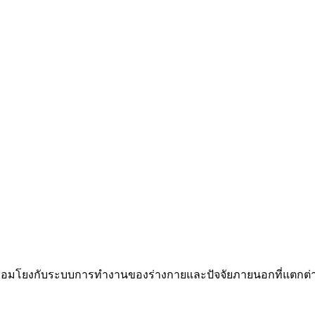
่อมโยงกับระบบการทำงานของร่างกายและปัจจัยภายนอกที่แตกต่างก