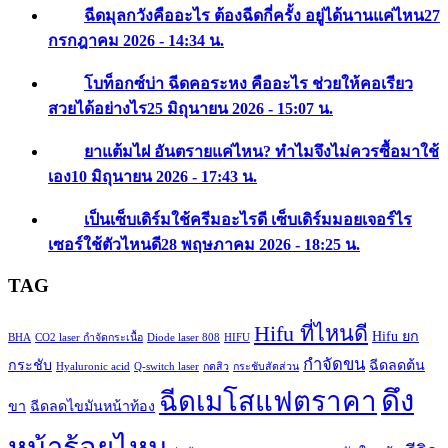
ฉีดมุลกวังคืออะไร ต้องฉีดกี่ครั้ง อยู่ได้นานแค่ไหน
27
กรกฎาคม 2026 - 14:34 น.
โบท็อกซ์บ่า ฉีดคอระหง คืออะไร ช่วยให้คอเรียว
สวยได้อย่างไร
25 มิถุนายน 2026 - 15:07 น.
ยาแต้มไฝ อันตรายแค่ไหน? ทำไมจึงไม่ควรซื้อมาใช้
เอง
10 มิถุนายน 2026 - 17:43 น.
เป็นเซ็บเดิร์มใช้ครีมอะไรดี เซ็บเดิร์มมอยเจอร์ไร
เซอร์ใช้ตัวไหนดี
28 พฤษภาคม 2026 - 18:25 น.
TAG
Hifu ที่ไหนดี
Hifu ยก
BHA
CO2 laser กำจัดกระเนื้อ
Diode laser 808
HIFU
กำจัดขน
กระชับ
ฉีดลดต้น
Hyaluronic acid
Q-switch laser
กดสิว
กระชับสัดส่วน
ดึง
ฉีดเมโสแฟตราคา
ขา
ฉีดลดไขมันหน้าท้อง