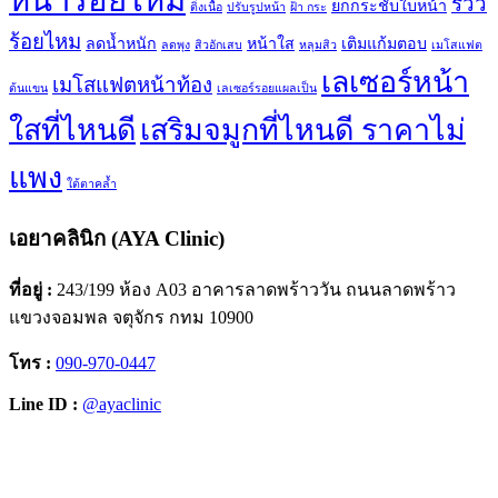
หน้าร้อยไหม
รีวิว
ยกกระชับใบหน้า
ติ่งเนื้อ
ปรับรูปหน้า
ฝ้า กระ
ร้อยไหม
ลดน้ำหนัก
หน้าใส
เติมแก้มตอบ
ลดพุง
สิวอักเสบ
หลุมสิว
เมโสแฟต
เลเซอร์หน้า
เมโสแฟตหน้าท้อง
ต้นแขน
เลเซอร์รอยแผลเป็น
ใสที่ไหนดี
เสริมจมูกที่ไหนดี ราคาไม่
แพง
ใต้ตาคล้ำ
เอยาคลินิก (AYA Clinic)
ที่อยู่ :
243/199 ห้อง A03 อาคารลาดพร้าววัน ถนนลาดพร้าว
แขวงจอมพล จตุจักร กทม 10900
โทร :
090-970-0447
Line ID :
@ayaclinic
Facebook
Instagram
YouTube
TikTok