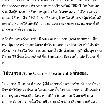
นอกจากการรักษาสิวให้หายแล้ว โปรแกรมนี้ยังเหมาะกับผู้ที่
ต้องการรักษารอยดำ รอยแดงจากสิว หรือผู้มีสีผิวไม่สม่ำเสมอ
รวมถึงผู้ที่ต้องการรักษาหลุมสิวด้วย โดยหมอจะใช้โปรแกรม
เลเซอร์รักษาสิว AWL Laser ยิงเข้าสู่ผิวหนัง เพื่อกระตุ้นให้เม็ดสี
แตกตัว ส่งผลให้เม็ดสีดำจางลง และร่องรอยความหมองคล้ำที่
เกิดจากสิวก็จะหายไป
หลังทำเลเซอร์รักษาสิวนี้ หมอจะทำ Facial gold treatment เพื่อ
กระตุ้นการสร้างเซลล์ผิวหน้าใหม่และบำรุงผิวหน้า ทำให้หน้า
เนียนกระจ่างใส ไร้ความหมองคล้ำ อีกทั้งยังแลดูเอิบอิ่มสุขภาพ
ดี และวิธีนี้จะเห็นผลลัพธ์ที่เปลี่ยนแปลงชัดเจนตั้งแต่ครั้งแรกที่
ทำ
โปรแกรม Acne Clear + Treatment 6 ขั้นตอน
โปรแกรมนี้เหมาะสำหรับผู้ที่ต้องการรักษาสิวร่วมกับการบำรุง
ผิวหน้าให้ดูกระจ่างใส ไม่หมองคล้ำ โดยหมอจะประเมินระดับ
ความรุนแรงของสิวก่อน หากมีสิวอักเสบก็จะฉีดยาเพื่อลด
อาการอักเสบ จากนั้นจึงกดสิว และเมื่อรักษาสิวจนหายดีแล้ว