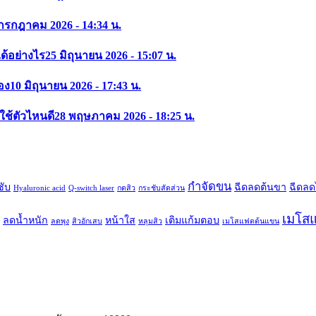
กรกฎาคม 2026 - 14:34 น.
ด้อย่างไร
25 มิถุนายน 2026 - 15:07 น.
อง
10 มิถุนายน 2026 - 17:43 น.
์ใช้ตัวไหนดี
28 พฤษภาคม 2026 - 18:25 น.
กำจัดขน
ชับ
ฉีดลดต้นขา
ฉีดลด
Hyaluronic acid
Q-switch laser
กดสิว
กระชับสัดส่วน
เมโสแ
ลดน้ำหนัก
หน้าใส
เติมแก้มตอบ
ลดพุง
สิวอักเสบ
หลุมสิว
เมโสแฟตต้นแขน