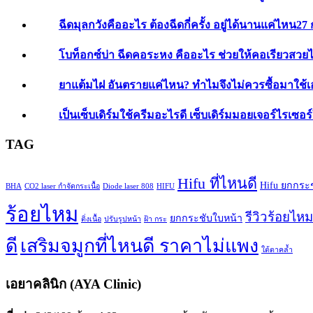
ฉีดมุลกวังคืออะไร ต้องฉีดกี่ครั้ง อยู่ได้นานแค่ไหน
27 
โบท็อกซ์บ่า ฉีดคอระหง คืออะไร ช่วยให้คอเรียวสวยไ
ยาแต้มไฝ อันตรายแค่ไหน? ทำไมจึงไม่ควรซื้อมาใช้เ
เป็นเซ็บเดิร์มใช้ครีมอะไรดี เซ็บเดิร์มมอยเจอร์ไรเซอร
TAG
Hifu ที่ไหนดี
Hifu ยกกระ
BHA
CO2 laser กำจัดกระเนื้อ
Diode laser 808
HIFU
ร้อยไหม
รีวิวร้อยไหม
ยกกระชับใบหน้า
ติ่งเนื้อ
ปรับรูปหน้า
ฝ้า กระ
ดี
เสริมจมูกที่ไหนดี ราคาไม่แพง
ใต้ตาคล้ำ
เอยาคลินิก (AYA Clinic)