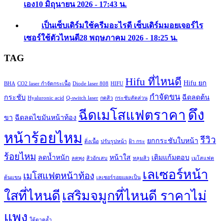
เอง
10 มิถุนายน 2026 - 17:43 น.
เป็นเซ็บเดิร์มใช้ครีมอะไรดี เซ็บเดิร์มมอยเจอร์ไร
เซอร์ใช้ตัวไหนดี
28 พฤษภาคม 2026 - 18:25 น.
TAG
Hifu ที่ไหนดี
Hifu ยก
BHA
CO2 laser กำจัดกระเนื้อ
Diode laser 808
HIFU
กำจัดขน
กระชับ
ฉีดลดต้น
Hyaluronic acid
Q-switch laser
กดสิว
กระชับสัดส่วน
ดึง
ฉีดเมโสแฟตราคา
ขา
ฉีดลดไขมันหน้าท้อง
หน้าร้อยไหม
รีวิว
ยกกระชับใบหน้า
ติ่งเนื้อ
ปรับรูปหน้า
ฝ้า กระ
ร้อยไหม
ลดน้ำหนัก
หน้าใส
เติมแก้มตอบ
ลดพุง
สิวอักเสบ
หลุมสิว
เมโสแฟต
เลเซอร์หน้า
เมโสแฟตหน้าท้อง
ต้นแขน
เลเซอร์รอยแผลเป็น
ใสที่ไหนดี
เสริมจมูกที่ไหนดี ราคาไม่
แพง
ใต้ตาคล้ำ