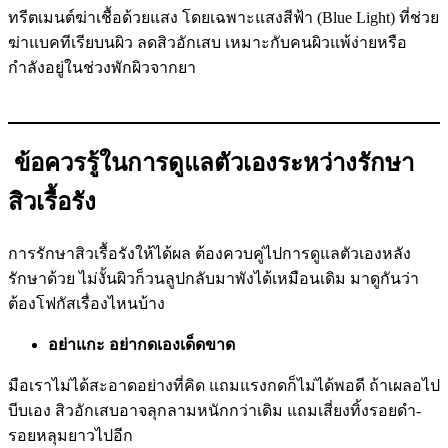
ทรีตเมนต์ฆ่าเชื้อด้วยแสง โดยเฉพาะแสงสีฟ้า (Blue Light) ที่ช่วย
ฆ่าแบคทีเรียบนผิว ลดสิวอักเสบ เหมาะกับคนผิวแพ้ง่ายหรือ
กำลังอยู่ในช่วงพักผิวจากยา
ข้อควรรู้ในการดูแลตัวเองระหว่างรักษา
สิวเรื้อรัง
การรักษาสิวเรื้อรังให้ได้ผล ต้องควบคู่ไปการดูแลตัวเองหลัง
รักษาด้วย ไม่งั้นผิวก็วนลูปกลับมาพังได้เหมือนเดิม มาดูกันว่า
ต้องโฟกัสเรื่องไหนบ้าง
อย่าแกะ อย่ากดเองเด็ดขาด
มือเราไม่ได้สะอาดอย่างที่คิด แถมแรงกดก็ไม่ได้พอดี ถ้าเผลอไป
บีบเอง สิวอักเสบอาจลุกลามหนักกว่าเดิม แถมเสี่ยงทิ้งรอยดำ-
รอยหลุมยาวไปอีก