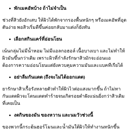
พักเมคอัพบ้าง ถ้าไม่จำเป็น
ช่วงที่สิวยังอักเสบ ให้ผิวได้พักจากรองพื้นหนักๆ หรือเมคอัพที่อุด
ตันง่าย พอสิวเริ่มดีขึ้นค่อยกลับมาแต่งก็ยังทัน
เลือกสกินแคร์ที่อ่อนโยน
เน้นกลุ่มไม่มีน้ำหอม ไม่มีแอลกอฮอล์ เนื้อบางเบา และไม่ทำให้
ผิวมันขึ้นกว่าเดิม เพราะผิวที่กำลังรักษาสิวมักจะอ่อนแอ
ต้องการความอ่อนโยนแต่ยังควบคุมความมันและแบคทีเรียได้
อย่าลืมกันแดด (ถึงจะไม่ได้ออกแดด)
ยารักษาสิวเรื้อรังหลายตัวทำให้ผิวไวต่อแสงมากขึ้น ถ้าไม่ทา
กันแดดผิวจะโดนแดดทำร้ายจนเกิดรอยดำฝังแน่นยิ่งกว่าสิวเดิม
ที่เคยเป็น
งดกินของมัน ของหวาน และนมวัวช่วงนี้
ของพวกนี้กระตุ้นฮอร์โมนและน้ำมันใต้ผิวให้ทำงานหนักขึ้น