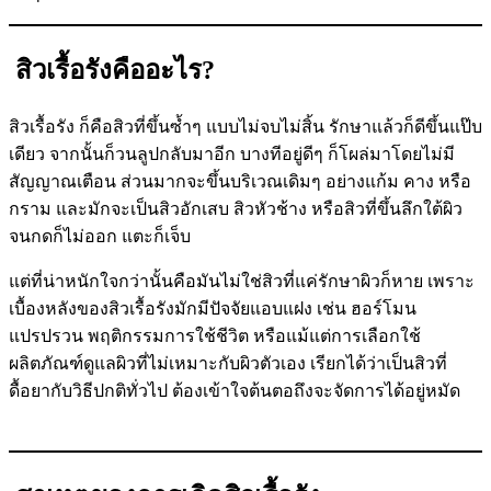
สิวเรื้อรังคืออะไร?
สิวเรื้อรัง ก็คือสิวที่ขึ้นซ้ำๆ แบบไม่จบไม่สิ้น รักษาแล้วก็ดีขึ้นแป๊บ
เดียว จากนั้นก็วนลูปกลับมาอีก บางทีอยู่ดีๆ ก็โผล่มาโดยไม่มี
สัญญาณเตือน ส่วนมากจะขึ้นบริเวณเดิมๆ อย่างแก้ม คาง หรือ
กราม และมักจะเป็นสิวอักเสบ สิวหัวช้าง หรือสิวที่ขึ้นลึกใต้ผิว
จนกดก็ไม่ออก แตะก็เจ็บ
แต่ที่น่าหนักใจกว่านั้นคือมันไม่ใช่สิวที่แค่รักษาผิวก็หาย เพราะ
เบื้องหลังของสิวเรื้อรังมักมีปัจจัยแอบแฝง เช่น ฮอร์โมน
แปรปรวน พฤติกรรมการใช้ชีวิต หรือแม้แต่การเลือกใช้
ผลิตภัณฑ์ดูแลผิวที่ไม่เหมาะกับผิวตัวเอง เรียกได้ว่าเป็นสิวที่
ดื้อยากับวิธีปกติทั่วไป ต้องเข้าใจต้นตอถึงจะจัดการได้อยู่หมัด